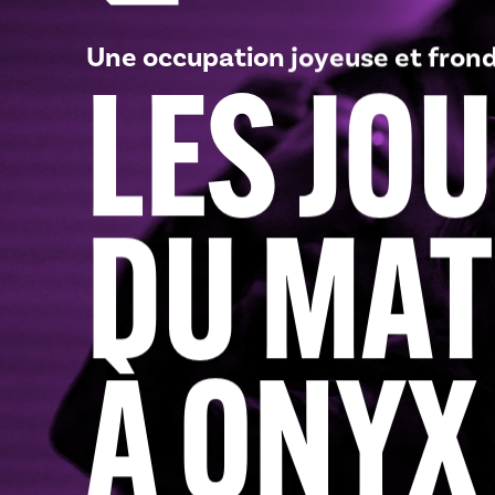
Une occupation joyeuse et frond
LES JO
DU MAT
À ONYX