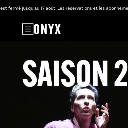
Aller au contenu principal
 jusqu'au 17 août. Les réservations et les abonnements restent
SAISON 26
ENVIE DE
CHŒUR : 
LES JOU
ABONNER
PARTICIP
MATRIMO