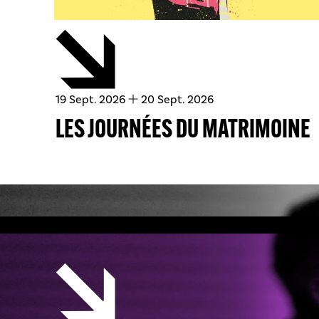
du
septembre
au
septembre
19
Sept.
2026
20
Sept.
2026
LES JOURNÉES DU MATRIMOINE