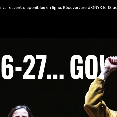
 disponibles en ligne. Réouverture d'ONYX le 18 août à 12h45. 
-27... GO!
 VOUS
APPEL À
RNÉES DU
 ?
ATION !
INE