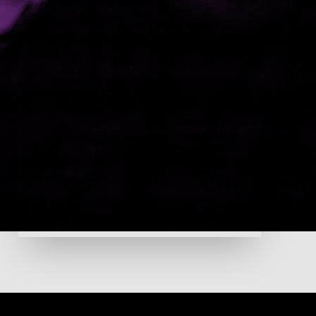
Accessibilité
Découvrez les engagements et les
aménagements mis en place