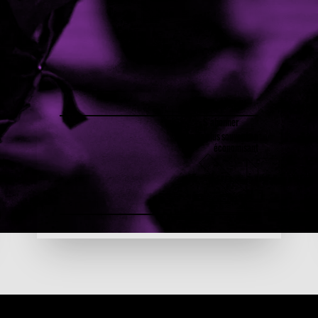
S’abonner
Revenez plus souvent en
économisant