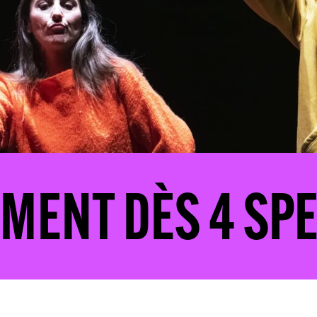
'Audrey Bodiguel pour 70
 ans
T DÈS 4 SPECTA