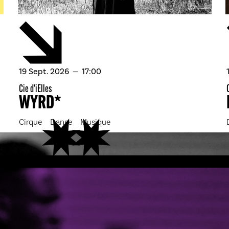
septembre
19
Sept.
2026
17:00
Cie d'iElles
WYRD*
Cirque
Danse
Musique