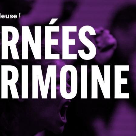
euse !
URNÉES
RIMOINE