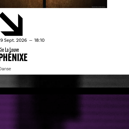
septembre
19
Sept.
2026
18:10
Cie La Louve
PHÉNIXE
Danse